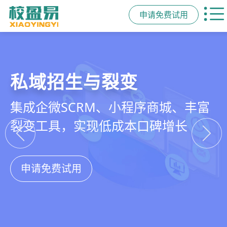
申请免费试用
教培行业CRM
智能销售漏斗
精细化客户运营
私域招生与裂变
以学员为中心，打通从引流、转化、
线索自动分配、标准化跟单、试听转
360°学员画像、自动化服务流程、智
集成企微SCRM、小程序商城、丰富
教学到复购转介绍的全生命周期增长
化分析，打造高绩效招生团队
能续费预警，深度挖掘学员长期价值
裂变工具，实现低成本口碑增长
引擎
申请免费试用
申请免费试用
申请免费试用
申请免费试用