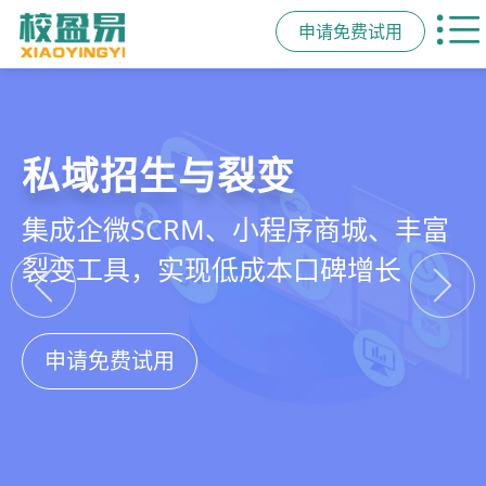
申请免费试用
教培行业CRM
智能销售漏斗
精细化客户运营
私域招生与裂变
以学员为中心，打通从引流、转化、
线索自动分配、标准化跟单、试听转
360°学员画像、自动化服务流程、智
集成企微SCRM、小程序商城、丰富
教学到复购转介绍的全生命周期增长
化分析，打造高绩效招生团队
能续费预警，深度挖掘学员长期价值
裂变工具，实现低成本口碑增长
引擎
申请免费试用
申请免费试用
申请免费试用
申请免费试用