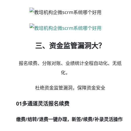
化业务流程，缩短学员家长的等待时间，学员缴费手机扫
码快速支付，支持微信、支付宝、信用卡，同时还能储
值、积分、优惠券等任意组合支付，减少家长等待时间，
提升前台接待效率；学校每日收费钱款由银联自动结算，
只需设置好对应的收款账户（可对接公账/私账），无需
手动提现，T+1日直达您的银行卡，资金安有保障。
02自动课消/退转课统计
授课老师带课量自动统计，工资账单一键生成
教育行业crm系统教务管理支持课时费提成规则及工
资模版设置，系统自动根据授课老师的出勤情况自动统计