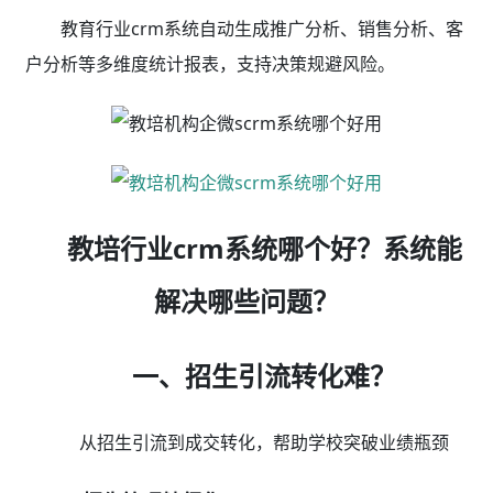
销售漏斗管理+私域流量运营，显著提升销售效率及
业绩
教育行业crm系统与基于企微生态私的私域运营
scrm系统数据互通，实现从线索获取、分配、跟进、转
化全链路销售赋能，显著提高销售效率及业绩。
获客：
活码引流，加好友/入群领券，自动欢迎语，
渠道标签，老带新裂变获客
咨询：
智能名片，话术/素材库，访问雷达，自定义
标签，跟进记录，侧边栏辅助
到访：
回访提醒，跟进记录、完善画像，需求洞察、
精准推荐课程，销售SOP、