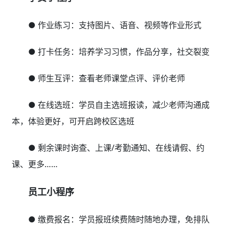
● 学员考勤：手机点名批量操作，灵活方便
● 快速课消：通过学员卡号或识别学员的会员码、课
程核销码、余额核销码快速扣费消课
● 点评学员、布置作业、在线答疑、业绩查询、更
多……
小程序商城
● 学校宣传：学校环境、特色课程、名师风采， 3公
里客户零成本触达
● 招生引流：拼课、砍价、分销、抽奖等线上互动营
销活动轻松发起