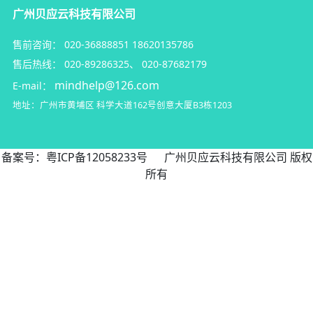
首页
教育行业CRM
资讯动态
关于我们
解决方案
广州贝应云科技有限公司
售前咨询：
020-36888851
18620135786
售后热线：
020-89286325
、
020-87682179
mindhelp@126.com
E-mail：
地址：广州市黄埔区
科学大道162号创意大厦B3栋1203
备案号：
粤ICP备12058233号
广州贝应云科技有限公司 版权
所有