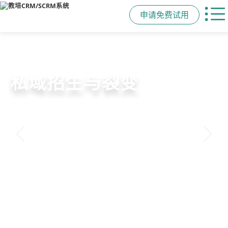
申请免费试用
位置：
首页
资讯动态
>
教育行业crm常见问题
>
教培机构企微scrm系统哪个好用？【教育培
训行业crm客户管理平台】
日期：2023-03-08
来源：教培CRM
点击：
教培机构企微scrm系统哪个好用
？教育行业crm系
统哪家好用？校盈易教育行业crm系统，与基于企微生态
的私域运营scrm系统完美融合，从线索获取、分配、跟
进、转化全链路销售赋能，帮助培训机构实现从招生引流