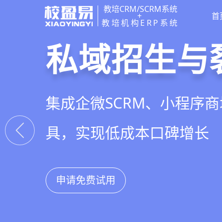
教培CRM/SCRM系统
+
首
教培机构ERP系统
教培行业CR
智能销售漏
精细化客户
私域招生与
以学员为中心，打通从引
线索自动分配、标准化跟
360°学员画像、自动化服
集成企微SCRM、小程序
复购转介绍的全生命周期
析，打造高绩效招生团队
费预警，深度挖掘学员长
具，实现低成本口碑增长
申请免费试用
申请免费试用
申请免费试用
申请免费试用