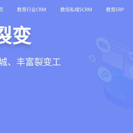
页
教育行业CRM
教培私域SCRM
教育ERP
M
斗
运营
裂变
流、转化、教学到
单、试听转化分
务流程、智能续
商城、丰富裂变工
增长引擎
期价值