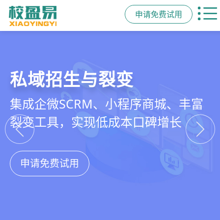
申请免费试用
教培行业CRM
智能销售漏斗
精细化客户运营
私域招生与裂变
以学员为中心，打通从引流、转化、
线索自动分配、标准化跟单、试听转
360°学员画像、自动化服务流程、智
集成企微SCRM、小程序商城、丰富
教学到复购转介绍的全生命周期增长
化分析，打造高绩效招生团队
能续费预警，深度挖掘学员长期价值
裂变工具，实现低成本口碑增长
引擎
申请免费试用
申请免费试用
申请免费试用
申请免费试用