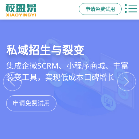
申请免费试用
教培行业CRM
智能销售漏斗
精细化客户运营
私域招生与裂变
以学员为中心，打通从引流、转化、
线索自动分配、标准化跟单、试听转
360°学员画像、自动化服务流程、智
集成企微SCRM、小程序商城、丰富
教学到复购转介绍的全生命周期增长
化分析，打造高绩效招生团队
能续费预警，深度挖掘学员长期价值
裂变工具，实现低成本口碑增长
引擎
申请免费试用
申请免费试用
申请免费试用
申请免费试用