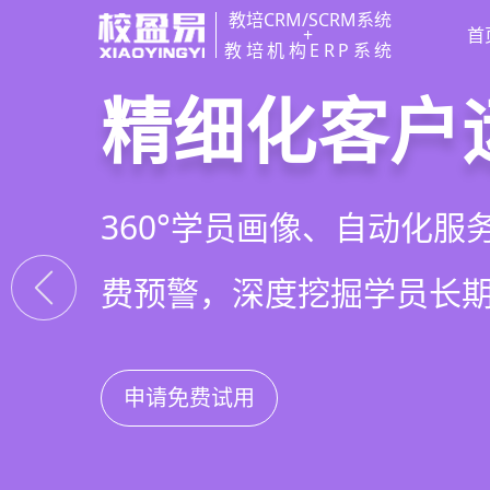
教培CRM/SCRM系统
+
首
教培机构ERP系统
教培行业CR
智能销售漏
精细化客户
私域招生与
以学员为中心，打通从引
线索自动分配、标准化跟
360°学员画像、自动化服
集成企微SCRM、小程序
复购转介绍的全生命周期
析，打造高绩效招生团队
费预警，深度挖掘学员长
具，实现低成本口碑增长
申请免费试用
申请免费试用
申请免费试用
申请免费试用