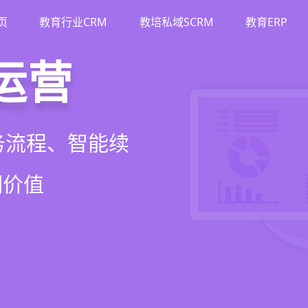
页
教育行业CRM
教培私域SCRM
教育ERP
M
斗
运营
裂变
流、转化、教学到
单、试听转化分
务流程、智能续
商城、丰富裂变工
增长引擎
期价值