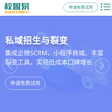
申请免费试用
教培行业CRM
智能销售漏斗
精细化客户运营
私域招生与裂变
以学员为中心，打通从引流、转化、
线索自动分配、标准化跟单、试听转
360°学员画像、自动化服务流程、智
集成企微SCRM、小程序商城、丰富
教学到复购转介绍的全生命周期增长
化分析，打造高绩效招生团队
能续费预警，深度挖掘学员长期价值
裂变工具，实现低成本口碑增长
引擎
申请免费试用
申请免费试用
申请免费试用
申请免费试用