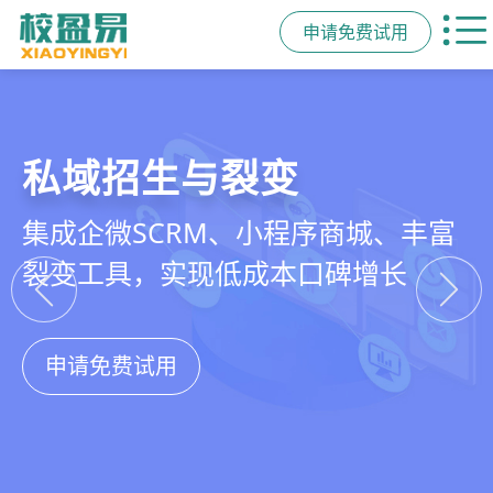
申请免费试用
教培行业CRM
智能销售漏斗
精细化客户运营
私域招生与裂变
以学员为中心，打通从引流、转化、
线索自动分配、标准化跟单、试听转
360°学员画像、自动化服务流程、智
集成企微SCRM、小程序商城、丰富
教学到复购转介绍的全生命周期增长
化分析，打造高绩效招生团队
能续费预警，深度挖掘学员长期价值
裂变工具，实现低成本口碑增长
引擎
申请免费试用
申请免费试用
申请免费试用
申请免费试用