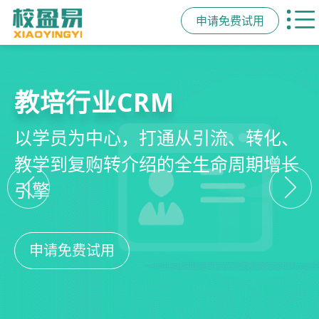
申请免费试用
教培行业CRM
智能销售漏斗
精细化客户运营
私域招生与裂变
以学员为中心，打通从引流、转化、
线索自动分配、标准化跟单、试听转
360°学员画像、自动化服务流程、智
集成企微SCRM、小程序商城、丰富
教学到复购转介绍的全生命周期增长
化分析，打造高绩效招生团队
能续费预警，深度挖掘学员长期价值
裂变工具，实现低成本口碑增长
引擎
申请免费试用
申请免费试用
申请免费试用
申请免费试用