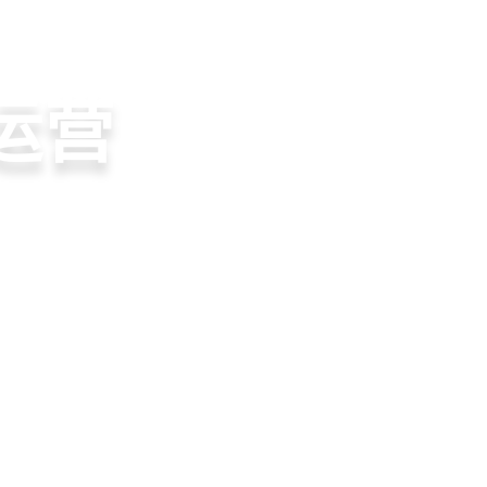
页
教育行业CRM
教培私域SCRM
教育ERP
M
斗
运营
裂变
流、转化、教学到
单、试听转化分
务流程、智能续
商城、丰富裂变工
增长引擎
期价值