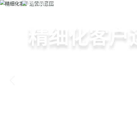
教培CRM/SCRM系统
+
首
教培机构ERP系统
教培行业CR
智能销售漏
精细化客户
私域招生与
以学员为中心，打通从引
线索自动分配、标准化跟
360°学员画像、自动化服
集成企微SCRM、小程序
复购转介绍的全生命周期
析，打造高绩效招生团队
费预警，深度挖掘学员长
具，实现低成本口碑增长
申请免费试用
申请免费试用
申请免费试用
申请免费试用