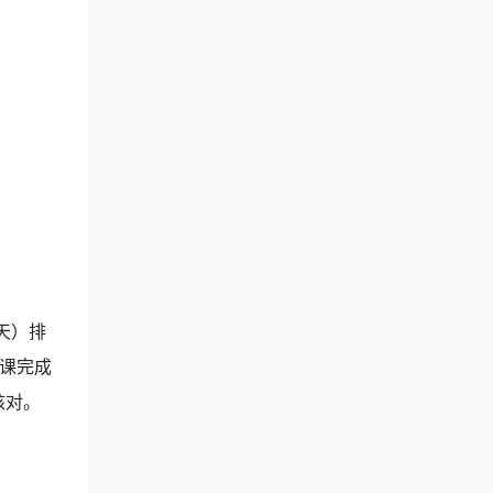
天）排
课完成
核对。