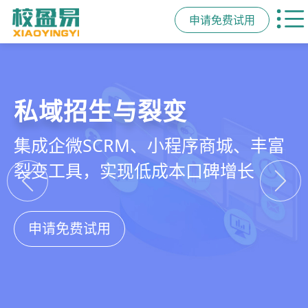
申请免费试用
教培行业CRM
智能销售漏斗
精细化客户运营
私域招生与裂变
以学员为中心，打通从引流、转化、
线索自动分配、标准化跟单、试听转
360°学员画像、自动化服务流程、智
集成企微SCRM、小程序商城、丰富
教学到复购转介绍的全生命周期增长
化分析，打造高绩效招生团队
能续费预警，深度挖掘学员长期价值
裂变工具，实现低成本口碑增长
引擎
申请免费试用
申请免费试用
申请免费试用
申请免费试用