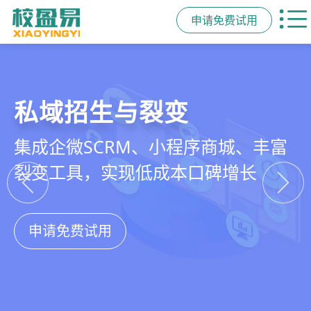
申请免费试用
教培行业CRM
智能销售漏斗
精细化客户运营
私域招生与裂变
以学员为中心，打通从引流、转化、
线索自动分配、标准化跟单、试听转
360°学员画像、自动化服务流程、智
集成企微SCRM、小程序商城、丰富
教学到复购转介绍的全生命周期增长
化分析，打造高绩效招生团队
能续费预警，深度挖掘学员长期价值
裂变工具，实现低成本口碑增长
引擎
申请免费试用
申请免费试用
申请免费试用
申请免费试用