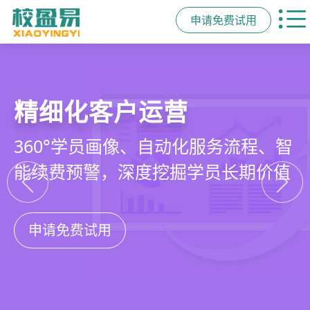
申请免费试用
教培行业CRM
智能销售漏斗
精细化客户运营
私域招生与裂变
以学员为中心，打通从引流、转化、
线索自动分配、标准化跟单、试听转
360°学员画像、自动化服务流程、智
集成企微SCRM、小程序商城、丰富
教学到复购转介绍的全生命周期增长
化分析，打造高绩效招生团队
能续费预警，深度挖掘学员长期价值
裂变工具，实现低成本口碑增长
引擎
申请免费试用
申请免费试用
申请免费试用
申请免费试用