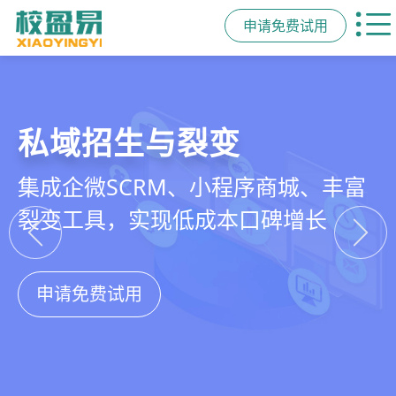
申请免费试用
教培行业CRM
智能销售漏斗
精细化客户运营
私域招生与裂变
以学员为中心，打通从引流、转化、
线索自动分配、标准化跟单、试听转
360°学员画像、自动化服务流程、智
集成企微SCRM、小程序商城、丰富
教学到复购转介绍的全生命周期增长
化分析，打造高绩效招生团队
能续费预警，深度挖掘学员长期价值
裂变工具，实现低成本口碑增长
引擎
申请免费试用
申请免费试用
申请免费试用
申请免费试用