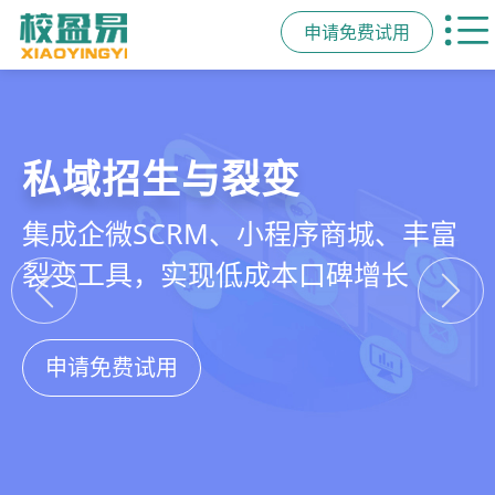
申请免费试用
教培行业CRM
智能销售漏斗
精细化客户运营
私域招生与裂变
以学员为中心，打通从引流、转化、
线索自动分配、标准化跟单、试听转
360°学员画像、自动化服务流程、智
集成企微SCRM、小程序商城、丰富
教学到复购转介绍的全生命周期增长
化分析，打造高绩效招生团队
能续费预警，深度挖掘学员长期价值
裂变工具，实现低成本口碑增长
引擎
申请免费试用
申请免费试用
申请免费试用
申请免费试用