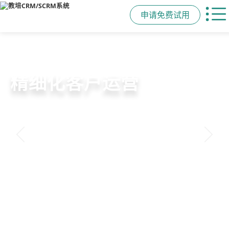
申请免费试用
教培行业CRM
智能销售漏斗
精细化客户运营
私域招生与裂变
以学员为中心，打通从引流、转化、
线索自动分配、标准化跟单、试听转
360°学员画像、自动化服务流程、智
集成企微SCRM、小程序商城、丰富
教学到复购转介绍的全生命周期增长
化分析，打造高绩效招生团队
能续费预警，深度挖掘学员长期价值
裂变工具，实现低成本口碑增长
引擎
申请免费试用
申请免费试用
申请免费试用
申请免费试用