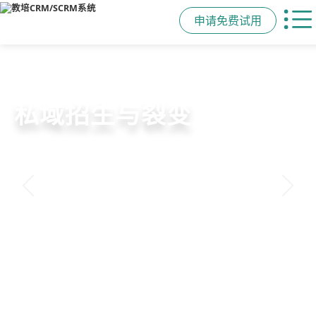
申请免费试用
教培行业CRM
智能销售漏斗
精细化客户运营
私域招生与裂变
以学员为中心，打通从引流、转化、
线索自动分配、标准化跟单、试听转
360°学员画像、自动化服务流程、智
集成企微SCRM、小程序商城、丰富
教学到复购转介绍的全生命周期增长
化分析，打造高绩效招生团队
能续费预警，深度挖掘学员长期价值
裂变工具，实现低成本口碑增长
引擎
申请免费试用
申请免费试用
申请免费试用
申请免费试用