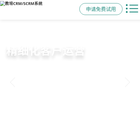
申请免费试用
教培行业CRM
智能销售漏斗
精细化客户运营
私域招生与裂变
以学员为中心，打通从引流、转化、
线索自动分配、标准化跟单、试听转
360°学员画像、自动化服务流程、智
集成企微SCRM、小程序商城、丰富
教学到复购转介绍的全生命周期增长
化分析，打造高绩效招生团队
能续费预警，深度挖掘学员长期价值
裂变工具，实现低成本口碑增长
引擎
申请免费试用
申请免费试用
申请免费试用
申请免费试用