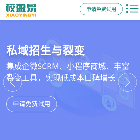
申请免费试用
教培行业CRM
智能销售漏斗
精细化客户运营
私域招生与裂变
以学员为中心，打通从引流、转化、
线索自动分配、标准化跟单、试听转
360°学员画像、自动化服务流程、智
集成企微SCRM、小程序商城、丰富
教学到复购转介绍的全生命周期增长
化分析，打造高绩效招生团队
能续费预警，深度挖掘学员长期价值
裂变工具，实现低成本口碑增长
引擎
申请免费试用
申请免费试用
申请免费试用
申请免费试用