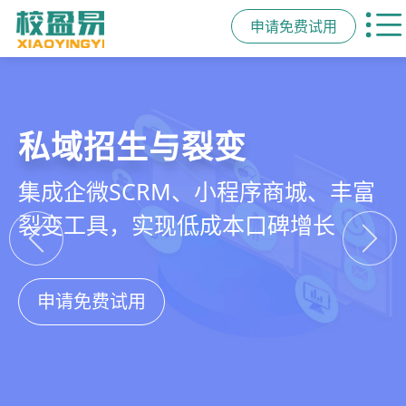
申请免费试用
教培行业CRM
智能销售漏斗
精细化客户运营
私域招生与裂变
以学员为中心，打通从引流、转化、
线索自动分配、标准化跟单、试听转
360°学员画像、自动化服务流程、智
集成企微SCRM、小程序商城、丰富
教学到复购转介绍的全生命周期增长
化分析，打造高绩效招生团队
能续费预警，深度挖掘学员长期价值
裂变工具，实现低成本口碑增长
引擎
申请免费试用
申请免费试用
申请免费试用
申请免费试用