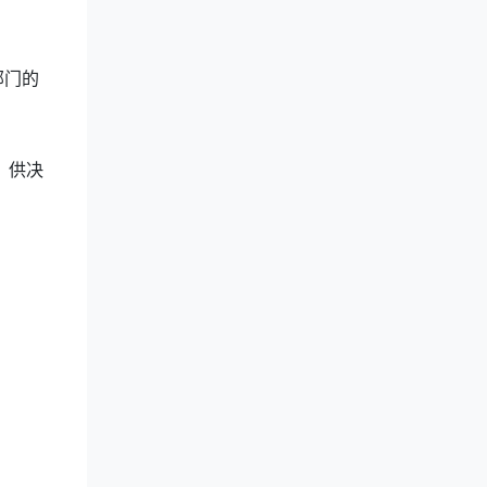
部门的
，供决