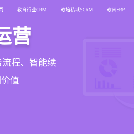
页
教育行业CRM
教培私域SCRM
教育ERP
M
斗
运营
裂变
流、转化、教学到
单、试听转化分
务流程、智能续
商城、丰富裂变工
增长引擎
期价值