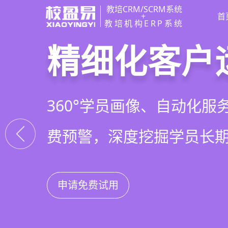
教培CRM/SCRM系统
+
首
教培机构ERP系统
教培行业CR
智能销售漏
精细化客户
私域招生与
以学员为中心，打通从引
线索自动分配、标准化跟
360°学员画像、自动化服
集成企微SCRM、小程序
复购转介绍的全生命周期
析，打造高绩效招生团队
费预警，深度挖掘学员长
具，实现低成本口碑增长
申请免费试用
申请免费试用
申请免费试用
申请免费试用