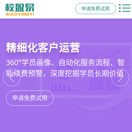
申请免费试用
教培行业CRM
智能销售漏斗
精细化客户运营
私域招生与裂变
以学员为中心，打通从引流、转化、
线索自动分配、标准化跟单、试听转
360°学员画像、自动化服务流程、智
集成企微SCRM、小程序商城、丰富
教学到复购转介绍的全生命周期增长
化分析，打造高绩效招生团队
能续费预警，深度挖掘学员长期价值
裂变工具，实现低成本口碑增长
引擎
申请免费试用
申请免费试用
申请免费试用
申请免费试用