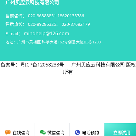
广州贝应云科技有限公司
售前咨询：
020-36888851
18620135786
售后热线：
020-89286325
、
020-87682179
mindhelp@126.com
E-mail：
地址：广州市黄埔区
科学大道162号创意大厦B3栋1203
备案号：
粤ICP备12058233号
广州贝应云科技有限公司 版权
所有
在线咨询
微信咨询
电话预约
立即试用