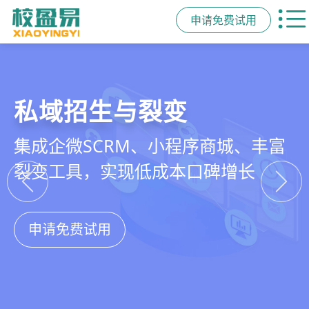
申请免费试用
教培行业CRM
智能销售漏斗
精细化客户运营
私域招生与裂变
以学员为中心，打通从引流、转化、
线索自动分配、标准化跟单、试听转
360°学员画像、自动化服务流程、智
集成企微SCRM、小程序商城、丰富
教学到复购转介绍的全生命周期增长
化分析，打造高绩效招生团队
能续费预警，深度挖掘学员长期价值
裂变工具，实现低成本口碑增长
引擎
申请免费试用
申请免费试用
申请免费试用
申请免费试用