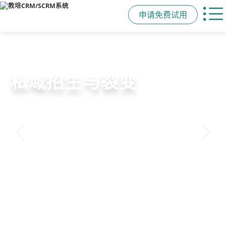
申请免费试用
教培行业CRM
智能销售漏斗
精细化客户运营
私域招生与裂变
以学员为中心，打通从引流、转化、
线索自动分配、标准化跟单、试听转
360°学员画像、自动化服务流程、智
集成企微SCRM、小程序商城、丰富
教学到复购转介绍的全生命周期增长
化分析，打造高绩效招生团队
能续费预警，深度挖掘学员长期价值
裂变工具，实现低成本口碑增长
引擎
申请免费试用
申请免费试用
申请免费试用
申请免费试用