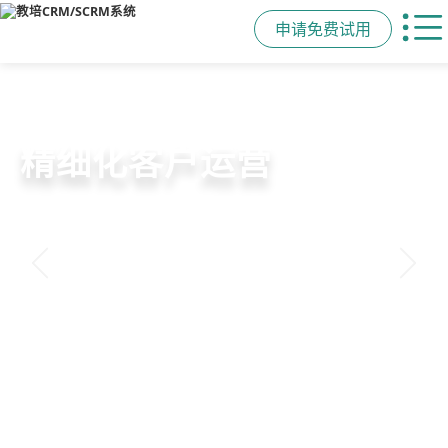
申请免费试用
教培行业CRM
智能销售漏斗
精细化客户运营
私域招生与裂变
以学员为中心，打通从引流、转化、
线索自动分配、标准化跟单、试听转
360°学员画像、自动化服务流程、智
集成企微SCRM、小程序商城、丰富
教学到复购转介绍的全生命周期增长
化分析，打造高绩效招生团队
能续费预警，深度挖掘学员长期价值
裂变工具，实现低成本口碑增长
引擎
申请免费试用
申请免费试用
申请免费试用
申请免费试用