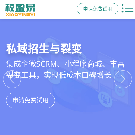
申请免费试用
教培行业CRM
智能销售漏斗
精细化客户运营
私域招生与裂变
以学员为中心，打通从引流、转化、
线索自动分配、标准化跟单、试听转
360°学员画像、自动化服务流程、智
集成企微SCRM、小程序商城、丰富
教学到复购转介绍的全生命周期增长
化分析，打造高绩效招生团队
能续费预警，深度挖掘学员长期价值
裂变工具，实现低成本口碑增长
引擎
申请免费试用
申请免费试用
申请免费试用
申请免费试用