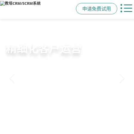
申请免费试用
教培行业CRM
智能销售漏斗
精细化客户运营
私域招生与裂变
以学员为中心，打通从引流、转化、
线索自动分配、标准化跟单、试听转
360°学员画像、自动化服务流程、智
集成企微SCRM、小程序商城、丰富
教学到复购转介绍的全生命周期增长
化分析，打造高绩效招生团队
能续费预警，深度挖掘学员长期价值
裂变工具，实现低成本口碑增长
引擎
申请免费试用
申请免费试用
申请免费试用
申请免费试用