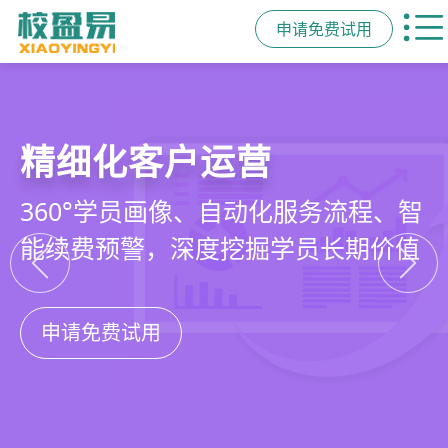
申请免费试用
教培行业CRM
智能销售漏斗
精细化客户运营
私域招生与裂变
以学员为中心，打通从引流、转化、
线索自动分配、标准化跟单、试听转
360°学员画像、自动化服务流程、智
集成企微SCRM、小程序商城、丰富
教学到复购转介绍的全生命周期增长
化分析，打造高绩效招生团队
能续费预警，深度挖掘学员长期价值
裂变工具，实现低成本口碑增长
引擎
申请免费试用
申请免费试用
申请免费试用
申请免费试用