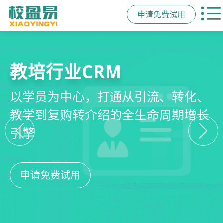
申请免费试用
教培行业CRM
智能销售漏斗
精细化客户运营
私域招生与裂变
以学员为中心，打通从引流、转化、
线索自动分配、标准化跟单、试听转
360°学员画像、自动化服务流程、智
集成企微SCRM、小程序商城、丰富
教学到复购转介绍的全生命周期增长
化分析，打造高绩效招生团队
能续费预警，深度挖掘学员长期价值
裂变工具，实现低成本口碑增长
引擎
申请免费试用
申请免费试用
申请免费试用
申请免费试用