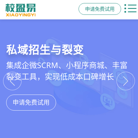
申请免费试用
教培行业CRM
智能销售漏斗
精细化客户运营
私域招生与裂变
以学员为中心，打通从引流、转化、
线索自动分配、标准化跟单、试听转
360°学员画像、自动化服务流程、智
集成企微SCRM、小程序商城、丰富
教学到复购转介绍的全生命周期增长
化分析，打造高绩效招生团队
能续费预警，深度挖掘学员长期价值
裂变工具，实现低成本口碑增长
引擎
申请免费试用
申请免费试用
申请免费试用
申请免费试用