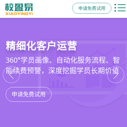
申请免费试用
教培行业CRM
智能销售漏斗
精细化客户运营
私域招生与裂变
以学员为中心，打通从引流、转化、
线索自动分配、标准化跟单、试听转
360°学员画像、自动化服务流程、智
集成企微SCRM、小程序商城、丰富
教学到复购转介绍的全生命周期增长
化分析，打造高绩效招生团队
能续费预警，深度挖掘学员长期价值
裂变工具，实现低成本口碑增长
引擎
申请免费试用
申请免费试用
申请免费试用
申请免费试用