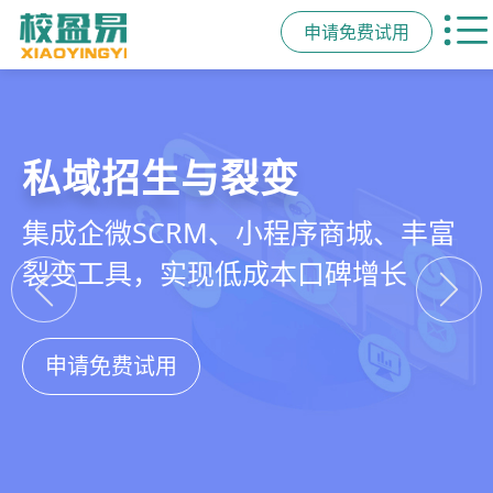
申请免费试用
教培行业CRM
智能销售漏斗
精细化客户运营
私域招生与裂变
以学员为中心，打通从引流、转化、
线索自动分配、标准化跟单、试听转
360°学员画像、自动化服务流程、智
集成企微SCRM、小程序商城、丰富
教学到复购转介绍的全生命周期增长
化分析，打造高绩效招生团队
能续费预警，深度挖掘学员长期价值
裂变工具，实现低成本口碑增长
引擎
申请免费试用
申请免费试用
申请免费试用
申请免费试用