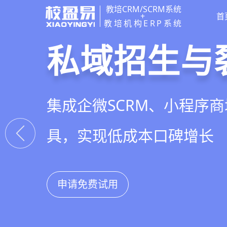
教培CRM/SCRM系统
+
首
教培机构ERP系统
教培行业CR
智能销售漏
精细化客户
私域招生与
以学员为中心，打通从引
线索自动分配、标准化跟
360°学员画像、自动化服
集成企微SCRM、小程序
复购转介绍的全生命周期
析，打造高绩效招生团队
费预警，深度挖掘学员长
具，实现低成本口碑增长
申请免费试用
申请免费试用
申请免费试用
申请免费试用