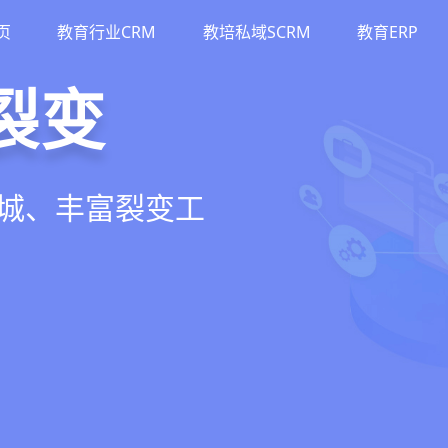
页
教育行业CRM
教培私域SCRM
教育ERP
M
斗
运营
裂变
流、转化、教学到
单、试听转化分
务流程、智能续
商城、丰富裂变工
增长引擎
期价值