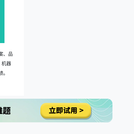
案、品
、机器
绩。