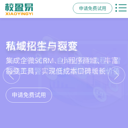
申请免费试用
教培行业CRM
智能销售漏斗
精细化客户运营
私域招生与裂变
以学员为中心，打通从引流、转化、
线索自动分配、标准化跟单、试听转
360°学员画像、自动化服务流程、智
集成企微SCRM、小程序商城、丰富
教学到复购转介绍的全生命周期增长
化分析，打造高绩效招生团队
能续费预警，深度挖掘学员长期价值
裂变工具，实现低成本口碑增长
引擎
申请免费试用
申请免费试用
申请免费试用
申请免费试用