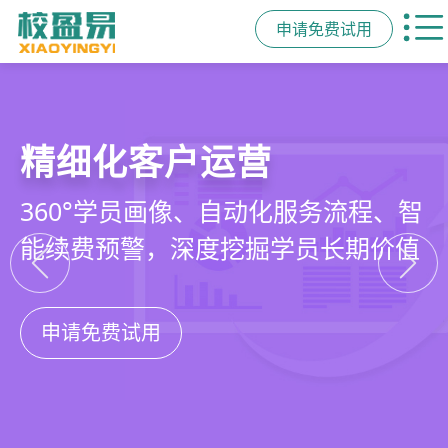
申请免费试用
教培行业CRM
智能销售漏斗
精细化客户运营
私域招生与裂变
以学员为中心，打通从引流、转化、
线索自动分配、标准化跟单、试听转
360°学员画像、自动化服务流程、智
集成企微SCRM、小程序商城、丰富
教学到复购转介绍的全生命周期增长
化分析，打造高绩效招生团队
能续费预警，深度挖掘学员长期价值
裂变工具，实现低成本口碑增长
引擎
申请免费试用
申请免费试用
申请免费试用
申请免费试用