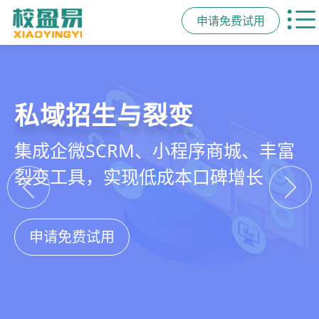
申请免费试用
教培行业CRM
智能销售漏斗
精细化客户运营
私域招生与裂变
以学员为中心，打通从引流、转化、
线索自动分配、标准化跟单、试听转
360°学员画像、自动化服务流程、智
集成企微SCRM、小程序商城、丰富
教学到复购转介绍的全生命周期增长
化分析，打造高绩效招生团队
能续费预警，深度挖掘学员长期价值
裂变工具，实现低成本口碑增长
引擎
申请免费试用
申请免费试用
申请免费试用
申请免费试用