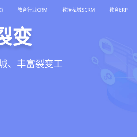
页
教育行业CRM
教培私域SCRM
教育ERP
M
斗
运营
裂变
流、转化、教学到
单、试听转化分
务流程、智能续
商城、丰富裂变工
增长引擎
期价值