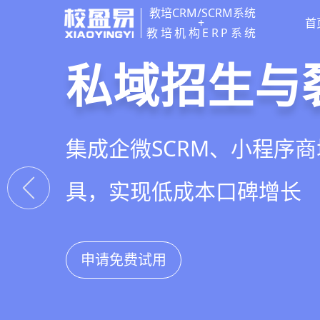
教培CRM/SCRM系统
+
首
教培机构ERP系统
教培行业CR
智能销售漏
精细化客户
私域招生与
以学员为中心，打通从引
线索自动分配、标准化跟
360°学员画像、自动化服
集成企微SCRM、小程序
复购转介绍的全生命周期
析，打造高绩效招生团队
费预警，深度挖掘学员长
具，实现低成本口碑增长
申请免费试用
申请免费试用
申请免费试用
申请免费试用