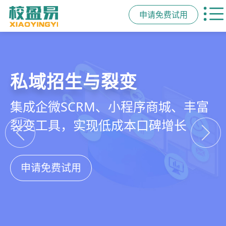
申请免费试用
教培行业CRM
智能销售漏斗
精细化客户运营
私域招生与裂变
以学员为中心，打通从引流、转化、
线索自动分配、标准化跟单、试听转
360°学员画像、自动化服务流程、智
集成企微SCRM、小程序商城、丰富
教学到复购转介绍的全生命周期增长
化分析，打造高绩效招生团队
能续费预警，深度挖掘学员长期价值
裂变工具，实现低成本口碑增长
引擎
申请免费试用
申请免费试用
申请免费试用
申请免费试用