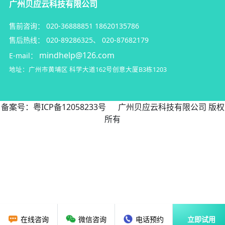
广州贝应云科技有限公司
售前咨询：
020-36888851
18620135786
售后热线：
020-89286325
、
020-87682179
mindhelp@126.com
E-mail：
地址：广州市黄埔区
科学大道162号创意大厦B3栋1203
备案号：
粤ICP备12058233号
广州贝应云科技有限公司 版权
所有
在线咨询
微信咨询
电话预约
立即试用