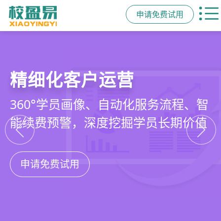
申请免费试用
教培行业CRM
智能销售漏斗
精细化客户运营
私域招生与裂变
以学员为中心，打通从引流、转化、
线索自动分配、标准化跟单、试听转
360°学员画像、自动化服务流程、智
集成企微SCRM、小程序商城、丰富
教学到复购转介绍的全生命周期增长
化分析，打造高绩效招生团队
能续费预警，深度挖掘学员长期价值
裂变工具，实现低成本口碑增长
引擎
申请免费试用
申请免费试用
申请免费试用
申请免费试用