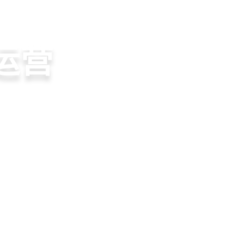
页
教育行业CRM
教培私域SCRM
教育ERP
M
斗
运营
裂变
流、转化、教学到
单、试听转化分
务流程、智能续
商城、丰富裂变工
增长引擎
期价值