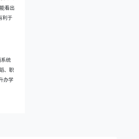
能看出
有利于
销系统
蹈、职
升办学