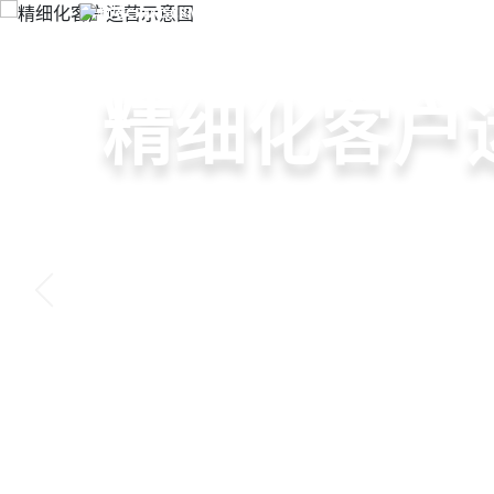
教培CRM/SCRM系统
+
首
教培机构ERP系统
教培行业CR
智能销售漏
精细化客户
私域招生与
以学员为中心，打通从引
线索自动分配、标准化跟
360°学员画像、自动化服
集成企微SCRM、小程序
复购转介绍的全生命周期
析，打造高绩效招生团队
费预警，深度挖掘学员长
具，实现低成本口碑增长
申请免费试用
申请免费试用
申请免费试用
申请免费试用