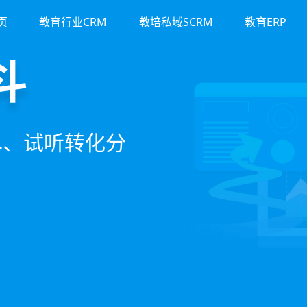
页
教育行业CRM
教培私域SCRM
教育ERP
运营
裂变
M
斗
务流程、智能续
商城、丰富裂变工
流、转化、教学到
单、试听转化分
期价值
增长引擎