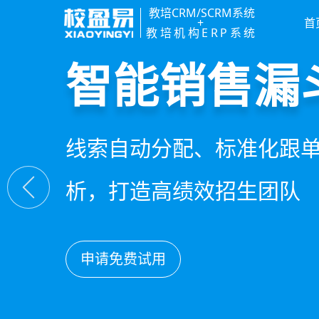
教培CRM/SCRM系统
+
首
教培机构ERP系统
精细化客户
私域招生与
教培行业CR
智能销售漏
360°学员画像、自动化服
集成企微SCRM、小程序
以学员为中心，打通从引
线索自动分配、标准化跟
费预警，深度挖掘学员长
具，实现低成本口碑增长
复购转介绍的全生命周期
析，打造高绩效招生团队
申请免费试用
申请免费试用
申请免费试用
申请免费试用