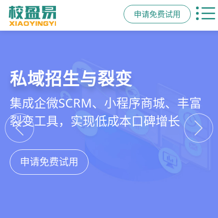
申请免费试用
教培行业CRM
智能销售漏斗
精细化客户运营
私域招生与裂变
以学员为中心，打通从引流、转化、
线索自动分配、标准化跟单、试听转
360°学员画像、自动化服务流程、智
集成企微SCRM、小程序商城、丰富
教学到复购转介绍的全生命周期增长
化分析，打造高绩效招生团队
能续费预警，深度挖掘学员长期价值
裂变工具，实现低成本口碑增长
引擎
申请免费试用
申请免费试用
申请免费试用
申请免费试用