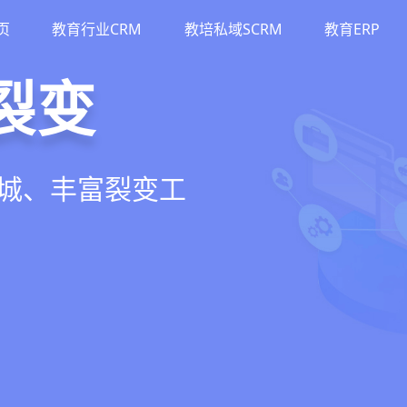
页
教育行业CRM
教培私域SCRM
教育ERP
M
斗
运营
裂变
流、转化、教学到
单、试听转化分
务流程、智能续
商城、丰富裂变工
增长引擎
期价值