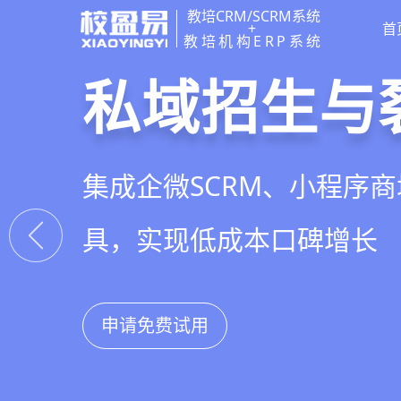
教培CRM/SCRM系统
+
首
教培机构ERP系统
教培行业CR
智能销售漏
精细化客户
私域招生与
以学员为中心，打通从引
线索自动分配、标准化跟
360°学员画像、自动化服
集成企微SCRM、小程序
复购转介绍的全生命周期
析，打造高绩效招生团队
费预警，深度挖掘学员长
具，实现低成本口碑增长
申请免费试用
申请免费试用
申请免费试用
申请免费试用