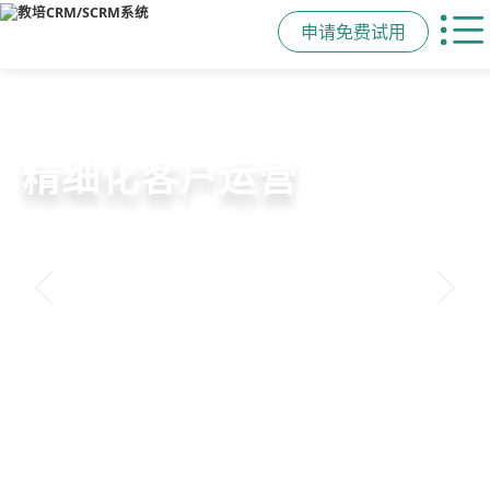
申请免费试用
教培行业CRM
智能销售漏斗
精细化客户运营
私域招生与裂变
以学员为中心，打通从引流、转化、
线索自动分配、标准化跟单、试听转
360°学员画像、自动化服务流程、智
集成企微SCRM、小程序商城、丰富
教学到复购转介绍的全生命周期增长
化分析，打造高绩效招生团队
能续费预警，深度挖掘学员长期价值
裂变工具，实现低成本口碑增长
引擎
申请免费试用
申请免费试用
申请免费试用
申请免费试用