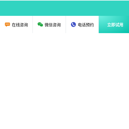
在线咨询
微信咨询
电话预约
立即试用
首页
教育行业CRM
资讯动态
关于我们
解决方案
广州贝应云科技有限公司
售前咨询：
020-36888851
18620135786
售后热线：
020-89286325
、
020-87682179