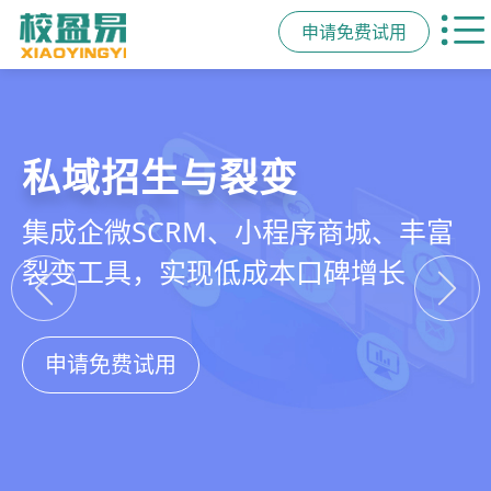
申请免费试用
教培行业CRM
智能销售漏斗
精细化客户运营
私域招生与裂变
以学员为中心，打通从引流、转化、
线索自动分配、标准化跟单、试听转
360°学员画像、自动化服务流程、智
集成企微SCRM、小程序商城、丰富
教学到复购转介绍的全生命周期增长
化分析，打造高绩效招生团队
能续费预警，深度挖掘学员长期价值
裂变工具，实现低成本口碑增长
引擎
申请免费试用
申请免费试用
申请免费试用
申请免费试用