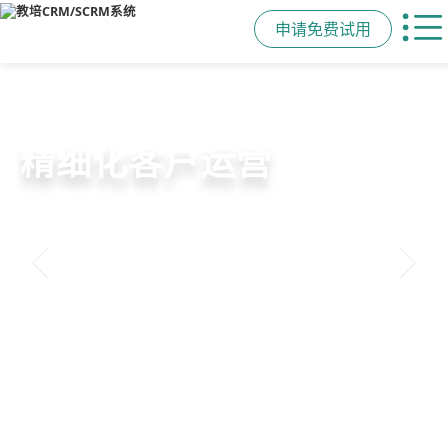
申请免费试用
教培行业CRM
智能销售漏斗
精细化客户运营
私域招生与裂变
以学员为中心，打通从引流、转化、
线索自动分配、标准化跟单、试听转
360°学员画像、自动化服务流程、智
集成企微SCRM、小程序商城、丰富
教学到复购转介绍的全生命周期增长
化分析，打造高绩效招生团队
能续费预警，深度挖掘学员长期价值
裂变工具，实现低成本口碑增长
引擎
申请免费试用
申请免费试用
申请免费试用
申请免费试用