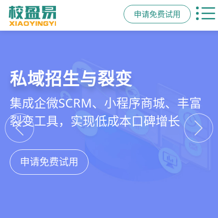
申请免费试用
教培行业CRM
智能销售漏斗
精细化客户运营
私域招生与裂变
以学员为中心，打通从引流、转化、
线索自动分配、标准化跟单、试听转
360°学员画像、自动化服务流程、智
集成企微SCRM、小程序商城、丰富
教学到复购转介绍的全生命周期增长
化分析，打造高绩效招生团队
能续费预警，深度挖掘学员长期价值
裂变工具，实现低成本口碑增长
引擎
申请免费试用
申请免费试用
申请免费试用
申请免费试用