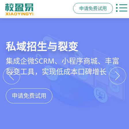
申请免费试用
教培行业CRM
智能销售漏斗
精细化客户运营
私域招生与裂变
以学员为中心，打通从引流、转化、
线索自动分配、标准化跟单、试听转
360°学员画像、自动化服务流程、智
集成企微SCRM、小程序商城、丰富
教学到复购转介绍的全生命周期增长
化分析，打造高绩效招生团队
能续费预警，深度挖掘学员长期价值
裂变工具，实现低成本口碑增长
引擎
申请免费试用
申请免费试用
申请免费试用
申请免费试用