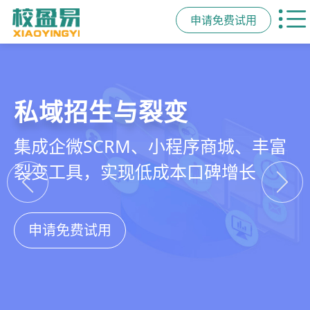
申请免费试用
教培行业CRM
智能销售漏斗
精细化客户运营
私域招生与裂变
以学员为中心，打通从引流、转化、
线索自动分配、标准化跟单、试听转
360°学员画像、自动化服务流程、智
集成企微SCRM、小程序商城、丰富
教学到复购转介绍的全生命周期增长
化分析，打造高绩效招生团队
能续费预警，深度挖掘学员长期价值
裂变工具，实现低成本口碑增长
引擎
申请免费试用
申请免费试用
申请免费试用
申请免费试用